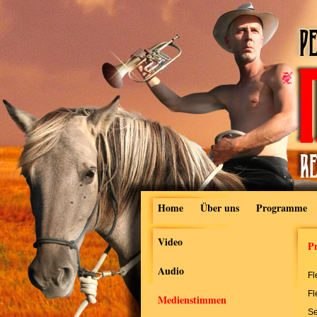
Home
Über uns
Programme
Video
Pr
Audio
Fl
Fl
Medienstimmen
Se