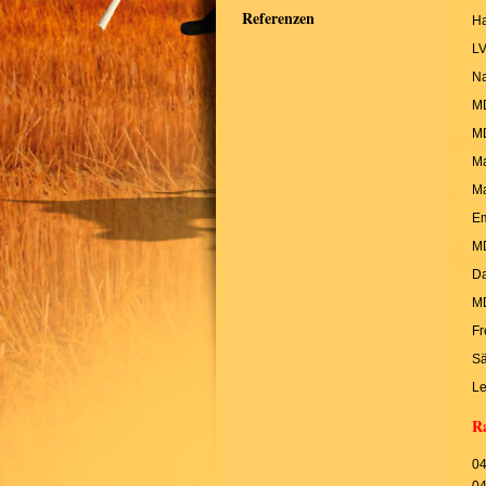
Referenzen
Ha
LV
Na
MD
MD
Ma
Ma
Em
M
Da
MD
Fr
Sä
Le
R
04